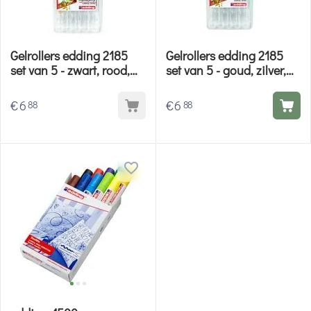
Gelrollers edding 2185
Gelrollers edding 2185
set van 5 - zwart, rood,
set van 5 - goud, zilver,
blauw, groen, roze
blauw, groen, roze
€
6
€
6
88
88