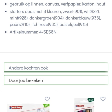
gebruik op linnen, canvas, verfpapier, karton, hout
starters doos met 8 kleuren; zwart(901), wit(922),
mint(928), donkergroen(904), donkerblauw(933),
paars(910), lichtroze(935), pastelgeel(915)
Artikelnummer: 4-SES8N
Andere kochten ook
Door jou bekeken