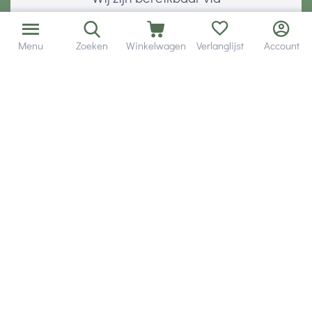
Menu
Zoeken
Winkelwagen
Verlanglijst
Account
Volg ons via social media
Onze klanten geven ons een
Veilig betalen met
© 2001 - 2026 Hobby Gigant.