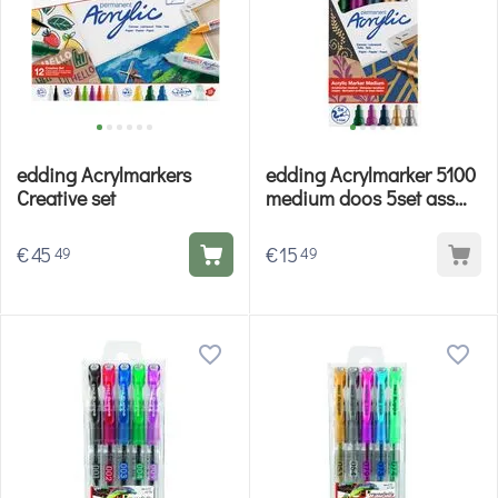
edding Acrylmarkers
edding Acrylmarker 5100
Creative set
medium doos 5set ass
999 festive
€
45
€
15
49
49