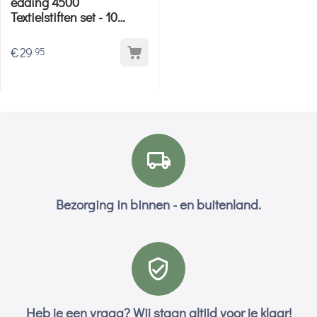
edding 4500
Textielstiften set - 10
basis kleuren
€
29
95
Bezorging in binnen - en buitenland.
Heb je een vraag? Wij staan altijd voor je klaar!