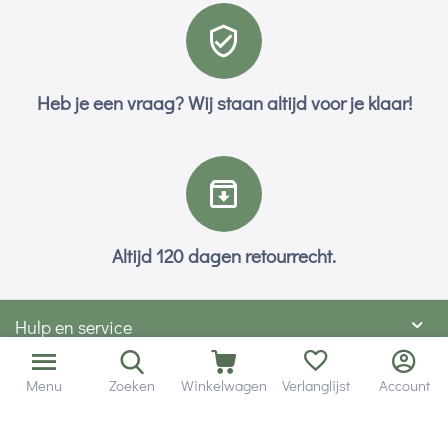
Heb je een vraag? Wij staan altijd voor je klaar!
Altijd 120 dagen retourrecht.
Hulp en service
Contact gegevens
Menu
Zoeken
Winkelwagen
Verlanglijst
Account
Hobby Gigant