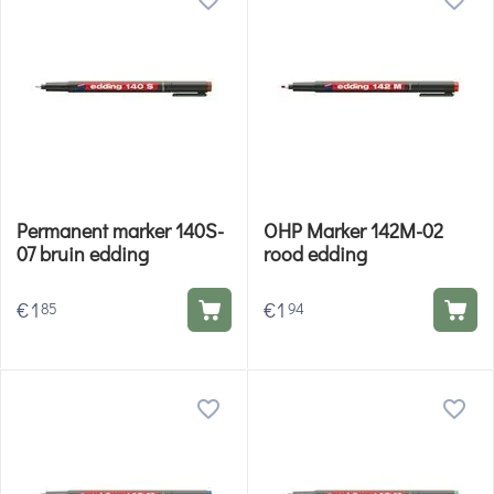
Permanent marker 140S-
OHP Marker 142M-02
07 bruin edding
rood edding
€
1
€
1
85
94