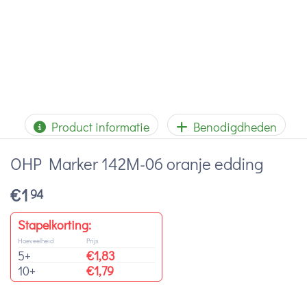
Product informatie
Benodigdheden
OHP Marker 142M-06 oranje edding
€
1
94
Stapelkorting:
Hoeveelheid
Prijs
5+
€
1,83
10+
€
1,79