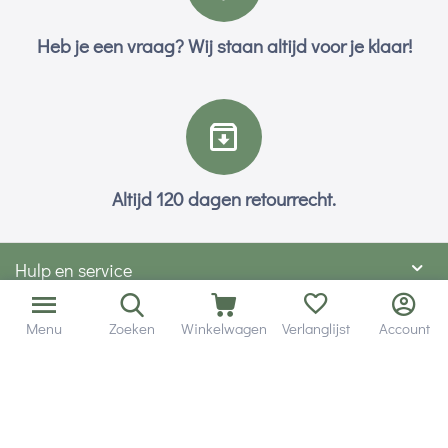
Heb je een vraag? Wij staan altijd voor je klaar!
Altijd 120 dagen retourrecht.
Hulp en service
Contact gegevens
Menu
Zoeken
Winkelwagen
Verlanglijst
Account
Hobby Gigant
Extra's