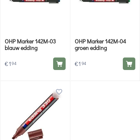
OHP Marker 142M-03
OHP Marker 142M-04
blauw edding
groen edding
€
1
€
1
94
94