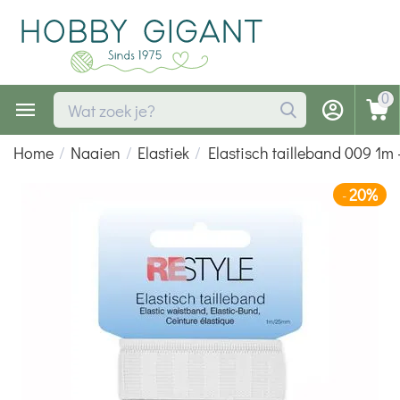
0
Home
/
Naaien
/
Elastiek
/
Elastisch tailleband 009 1m
20%
-