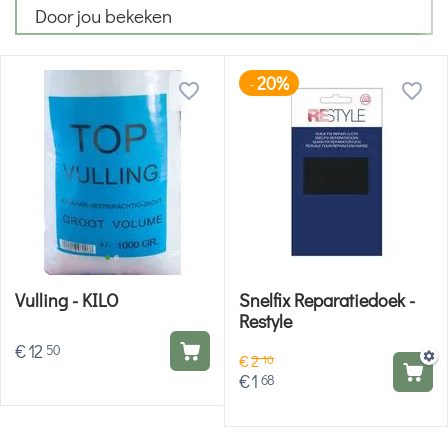
Door jou bekeken
20%
-
Vulling - KILO
Snelfix Reparatiedoek -
Restyle
€
12
50
€
2
10
€
1
68