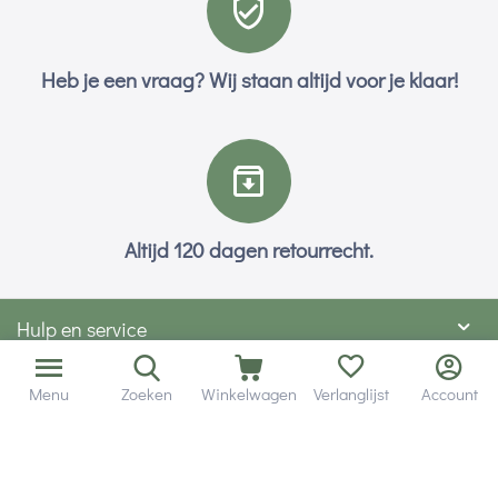
Heb je een vraag? Wij staan altijd voor je klaar!
Altijd 120 dagen retourrecht.
Hulp en service
Contact gegevens
Menu
Zoeken
Winkelwagen
Verlanglijst
Account
Hobby Gigant