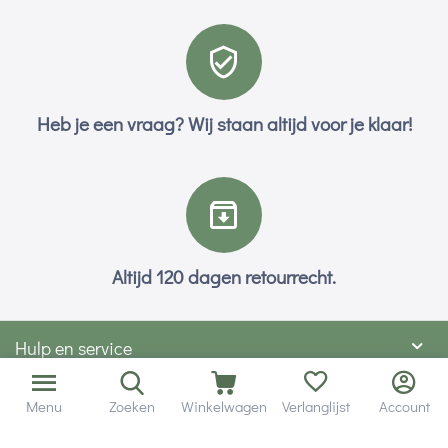
Heb je een vraag? Wij staan altijd voor je klaar!
Altijd 120 dagen retourrecht.
Hulp en service
Contact gegevens
Menu
Zoeken
Winkelwagen
Verlanglijst
Account