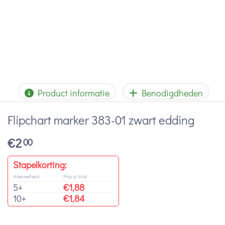
Product informatie
Benodigdheden
Flipchart marker 383-01 zwart edding
€
2
00
Stapelkorting:
Hoeveelheid
Prijs p/stuk
5+
€
1,88
10+
€
1,84