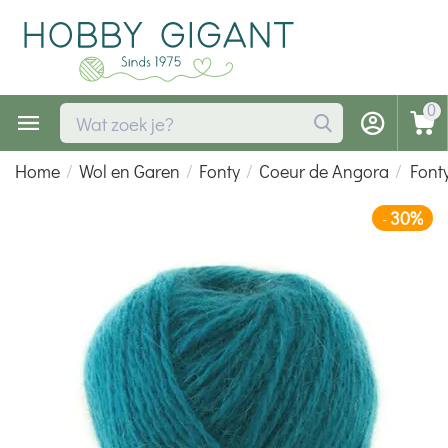
0
Home
/
Wol en Garen
/
Fonty
/
Coeur de Angora
/
Font
30%
-