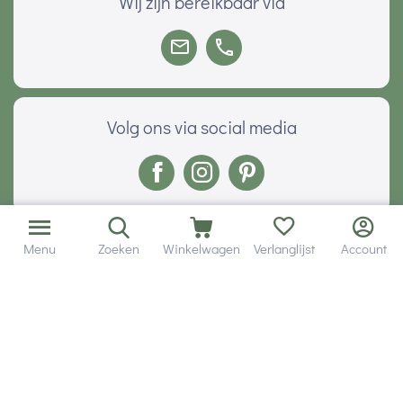
Wij zijn bereikbaar via
Volg ons via social media
Onze klanten geven ons een
Menu
Zoeken
Winkelwagen
Verlanglijst
Account
Veilig betalen met
© 2001 - 2026 Hobby Gigant.