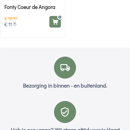
Fonty Coeur de Angora
€
16
80
€
11
75
Bezorging in binnen - en buitenland.
Heb je een vraag? Wij staan altijd voor je klaar!