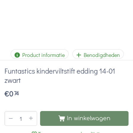
Product informatie
Benodigdheden
Funtastics kinderviltstift edding 14-01
zwart
€
0
74
+
−
In winkelwagen