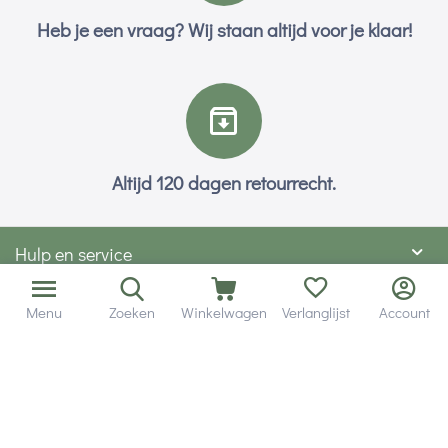
Heb je een vraag? Wij staan altijd voor je klaar!
Altijd 120 dagen retourrecht.
Hulp en service
Contact gegevens
Menu
Zoeken
Winkelwagen
Verlanglijst
Account
Hobby Gigant
Extra's