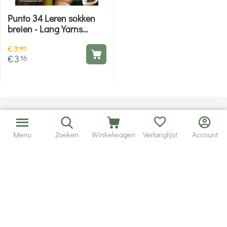
Punto 34 Leren sokken
breien - Lang Yarns
breiboek
€
3
95
€
3
16
Menu
Zoeken
Winkelwagen
Verlanglijst
Account
Bezorging in binnen - en buitenland.