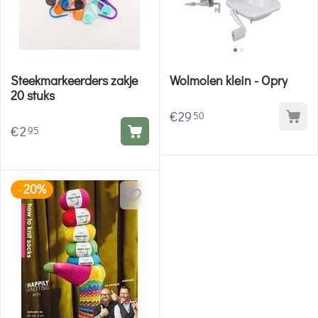
Steekmarkeerders zakje
Wolmolen klein - Opry
20 stuks
€
29
50
€
2
95
20%
-