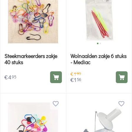
Steekmarkeerders zakje
Wolnaalden zakje 6 stuks
40 stuks
- Mediac
€
1
95
€
4
95
€
1
56