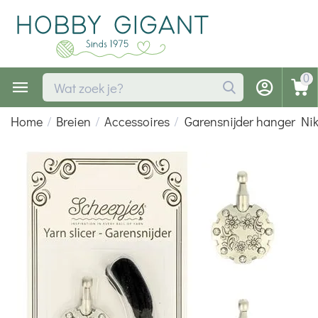
0
Home
/
Breien
/
Accessoires
/
Garensnijder hanger Nik