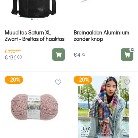
Muud tas Saturn XL
Breinaalden Aluminium
Zwart - Breitas of haaktas
zonder knop
€
170
00
€
4
75
€
136
00
20%
20%
-
-