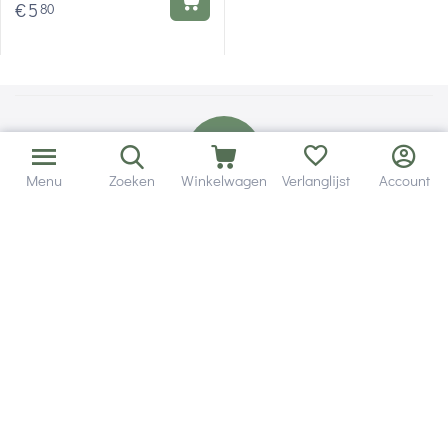
€
5
80
Menu
Zoeken
Winkelwagen
Verlanglijst
Account
Bezorging in binnen - en buitenland.
Heb je een vraag? Wij staan altijd voor je klaar!