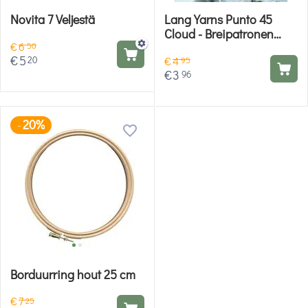
Novita 7 Veljestä
Lang Yarns Punto 45
Cloud - Breipatronen
€
6
dames en heren
50
€
5
20
€
4
95
€
3
96
20%
-
Borduurring hout 25 cm
€
7
25