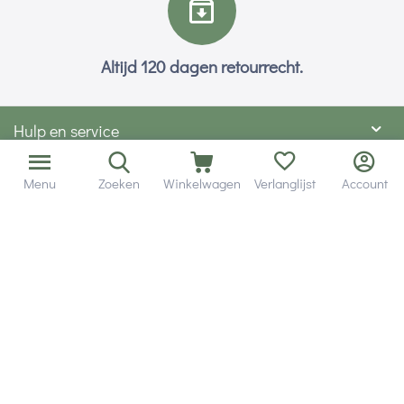
Altijd 120 dagen retourrecht.
Hulp en service
Contact gegevens
Menu
Zoeken
Winkelwagen
Verlanglijst
Account
Hobby Gigant
Extra's
Wij zijn bereikbaar via