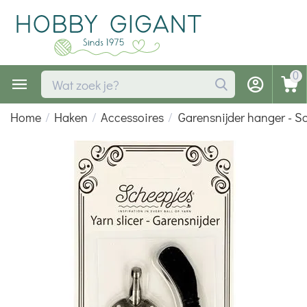
0
Home
/
Haken
/
Accessoires
/
Garensnijder hanger - S