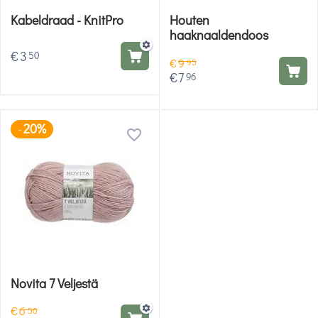
Kabeldraad - KnitPro
Houten
haaknaaldendoos
€
3
50
€
9
95
€
7
96
20%
-
Novita 7 Veljestä
€
6
50