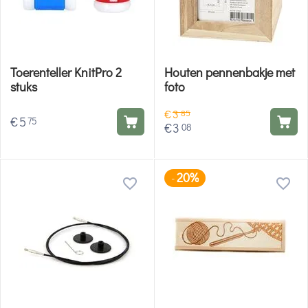
Toerenteller KnitPro 2
Houten pennenbakje met
stuks
foto
€
3
85
€
5
75
€
3
08
20%
-