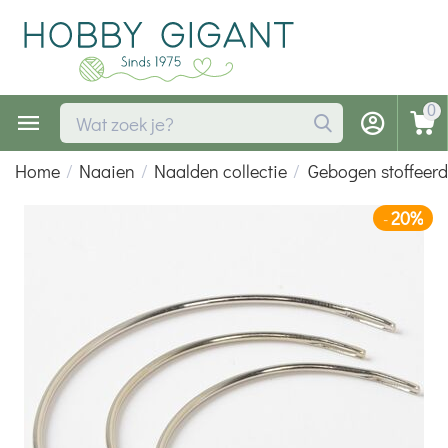
0
Home
/
Naaien
/
Naalden collectie
/
Gebogen stoffeerd
20%
-