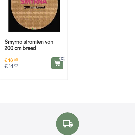
Smyrna stramien van
200 cm breed
€
18
65
€
14
92