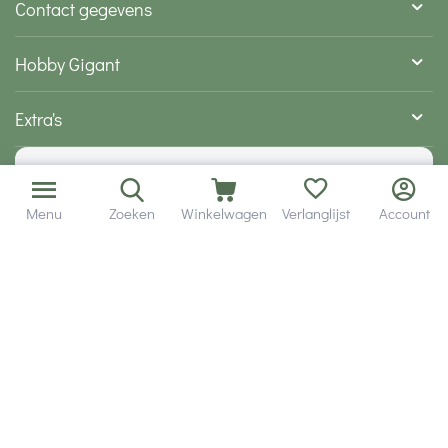
Contact gegevens
Hobby Gigant
Extra's
Wij zijn bereikbaar via
Menu
Zoeken
Winkelwagen
Verlanglijst
Account
Volg ons via social media