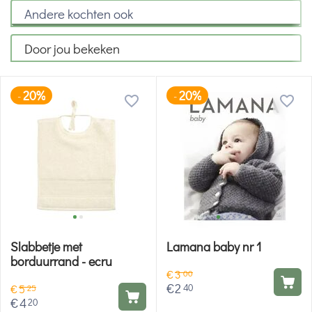
Andere kochten ook
Door jou bekeken
20%
20%
-
-
Slabbetje met
Lamana baby nr 1
borduurrand - ecru
€
3
00
€
2
40
€
5
25
€
4
20