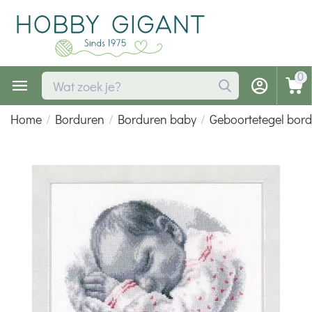
0
Home
/
Borduren
/
Borduren baby
/
Geboortetegel bor