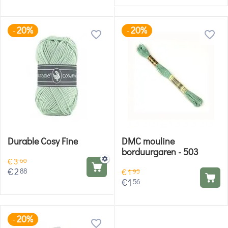
20%
20%
-
-
Durable Cosy Fine
DMC mouline
borduurgaren - 503
€
3
60
€
2
88
€
1
95
€
1
56
20%
-