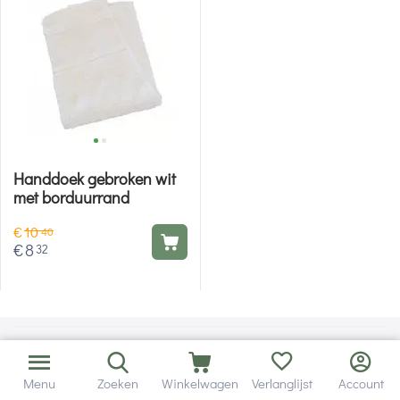
Handdoek gebroken wit
met borduurrand
€
10
40
€
8
32
Menu
Zoeken
Winkelwagen
Verlanglijst
Account