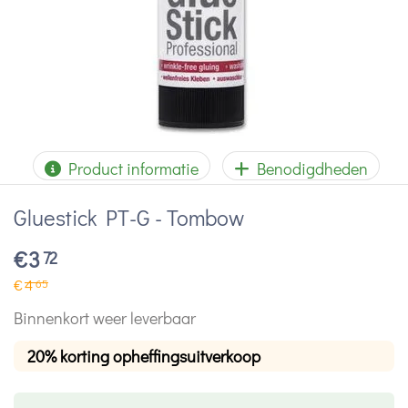
Product informatie
Benodigdheden
Gluestick PT-G - Tombow
€
3
72
€
4
65
Binnenkort weer leverbaar
20% korting opheffingsuitverkoop