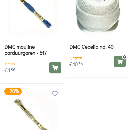
DMC mouline
DMC Cebelia no. 40
borduurgaren - 517
€
13
20
€
10
56
€
1
95
€
1
56
20%
-