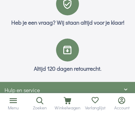
Heb je een vraag? Wij staan altijd voor je klaar!
Altijd 120 dagen retourrecht.
Hulp en service
Contact gegevens
Menu
Zoeken
Winkelwagen
Verlanglijst
Account
Hobby Gigant