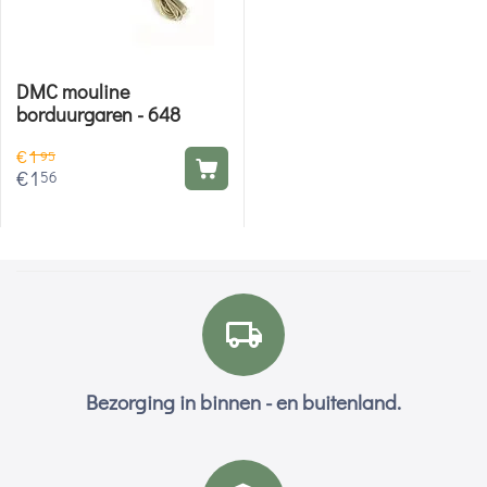
DMC mouline
borduurgaren - 648
€
1
95
€
1
56
Bezorging in binnen - en buitenland.