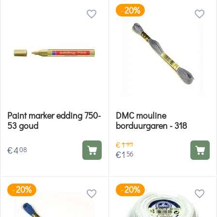
20%
-
Paint marker edding 750-
DMC mouline
53 goud
borduurgaren - 318
€
1
95
€
4
08
€
1
56
20%
20%
-
-