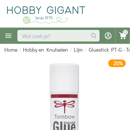
0
Home
/
Hobby en Knutselen
/
Lijm
/
Gluestick PT-G -
20%
-