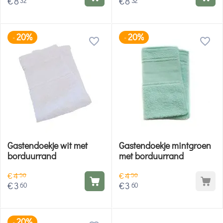
€
8
€
8
32
32
20%
20%
-
-
Gastendoekje wit met
Gastendoekje mintgroen
borduurrand
met borduurrand
€
4
€
4
50
50
€
3
€
3
60
60
20%
-