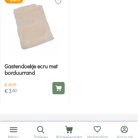
Gastendoekje ecru met
borduurrand
€
4
50
€
3
60
Menu
Zoeken
Winkelwagen
Verlanglijst
Account