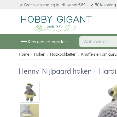
✔ Gratis verzending in NL vanaf €89,-
✔ 50% korting 
Kies een categorie
Home
Haken
Haakpakketten
Knuffels en amiguru
/
/
/
Henny Nijlpaard haken - Hardi