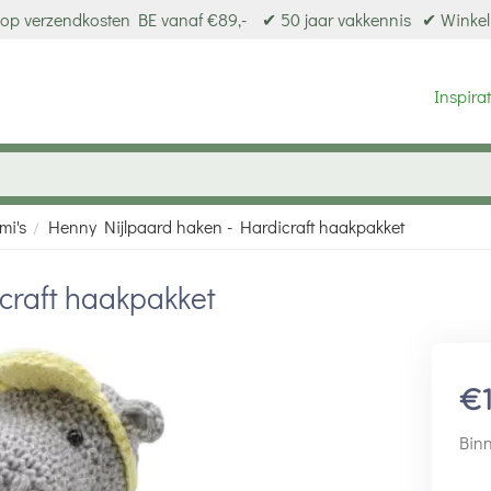
op verzendkosten BE vanaf €89,-
✔ 50 jaar vakkennis
✔ Winkel
Inspirat
mi's
Henny Nijlpaard haken - Hardicraft haakpakket
/
craft haakpakket
€
Binn