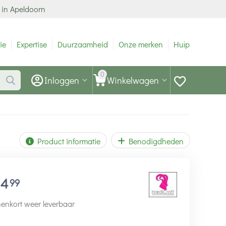
 in Apeldoorn
ie
Expertise
Duurzaamheid
Onze merken
Hulp
0
Inloggen
Winkelwagen
Product informatie
Benodigdheden
14
99
enkort weer leverbaar