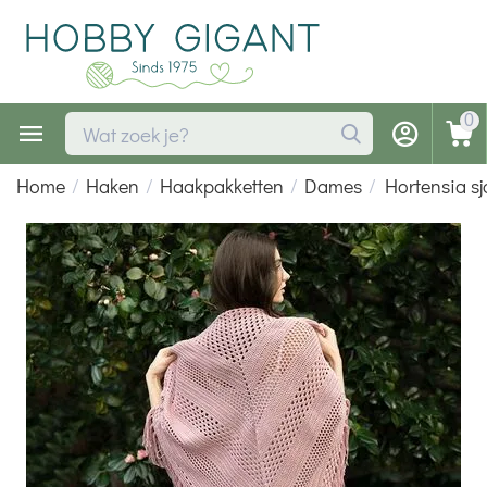
0
Home
/
Haken
/
Haakpakketten
/
Dames
/
Hortensia s