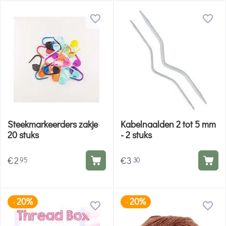
Steekmarkeerders zakje
Kabelnaalden 2 tot 5 mm
20 stuks
- 2 stuks
€
2
€
3
95
30
20%
20%
-
-