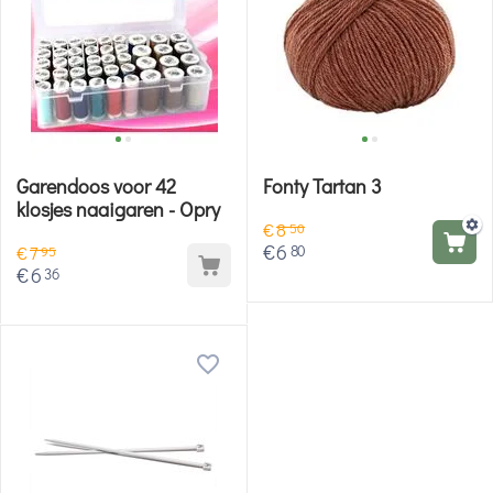
Garendoos voor 42
Fonty Tartan 3
klosjes naaigaren - Opry
€
8
50
€
6
80
€
7
95
€
6
36