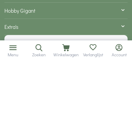
Hobby Gigant
Extra's
Wij zijn bereikbaar via
Menu
Zoeken
Winkelwagen
Verlanglijst
Account
Volg ons via social media
Onze klanten geven ons een