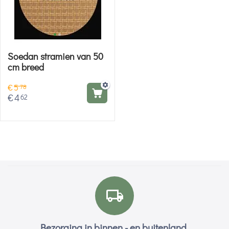
Soedan stramien van 50
cm breed
€
5
78
€
4
62
Bezorging in binnen - en buitenland.