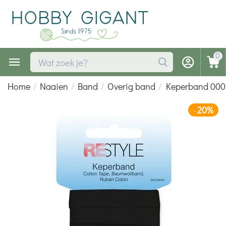
0
Home
/
Naaien
/
Band
/
Overig band
/
Keperband 000
20%
-