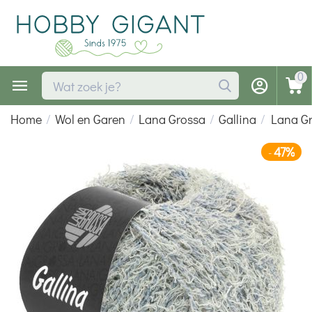
0
Home
/
Wol en Garen
/
Lana Grossa
/
Gallina
/
Lana Gr
47%
-