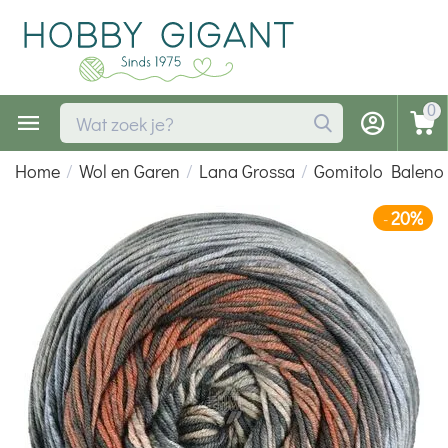
0
Home
/
Wol en Garen
/
Lana Grossa
/
Gomitolo Baleno
20%
-