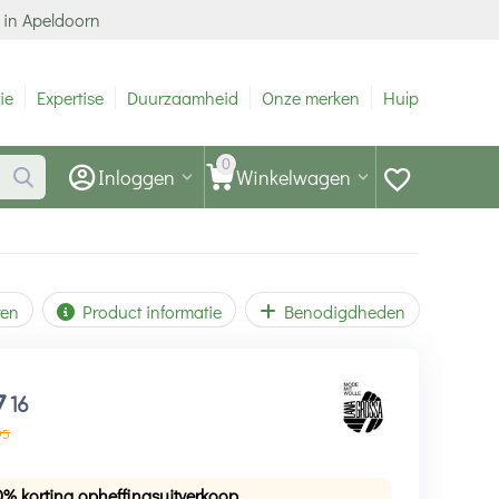
 in Apeldoorn
ie
Expertise
Duurzaamheid
Onze merken
Hulp
0
Inloggen
Winkelwagen
ren
Product informatie
Benodigdheden
7
16
95
0% korting opheffingsuitverkoop