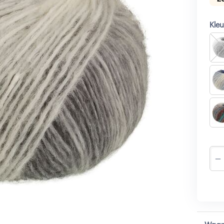
Kle
−