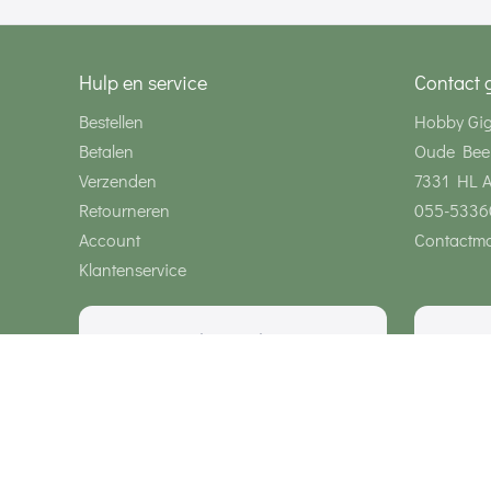
Hulp en service
Contact 
Bestellen
Hobby Gi
Betalen
Oude Bee
Verzenden
7331 HL 
Retourneren
055-5336
Account
Contactmo
Klantenservice
Wij zijn bereikbaar via