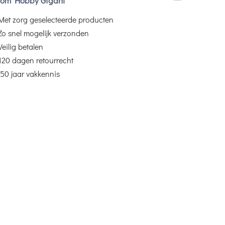
om Hobby Gigant
Met zorg geselecteerde producten
Zo snel mogelijk verzonden
Veilig betalen
120 dagen retourrecht
50 jaar vakkennis