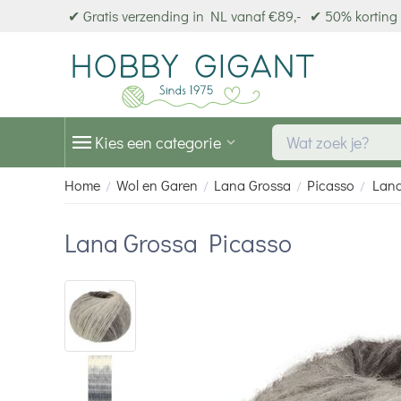
✔ Gratis verzending in NL vanaf €89,-
✔ 50% korting 
Kies een categorie
Home
Wol en Garen
Lana Grossa
Picasso
Lana
/
/
/
/
Lana Grossa Picasso