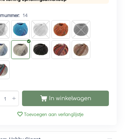
urnummer:
14
+
In winkelwagen
Toevoegen aan verlanglijstje