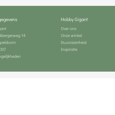
gegevens
Hobby Gigant
gant
Over ons
kbergerweg 14
Onze winkel
Apeldoorn
Duurzaamheid
007
Inspiratie
gelijkheden
Volg ons via social 