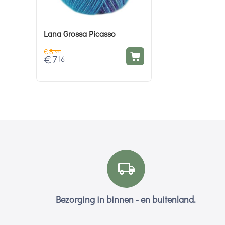
Lana Grossa Picasso
€
8
95
€
7
16
Bezorging in binnen - en buitenland.