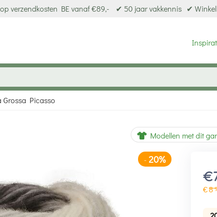
op verzendkosten BE vanaf €89,-
✔ 50 jaar vakkennis
✔ Winkel
Inspirat
 Grossa Picasso
20%
-
Modellen met dit ga
€
€
8
2