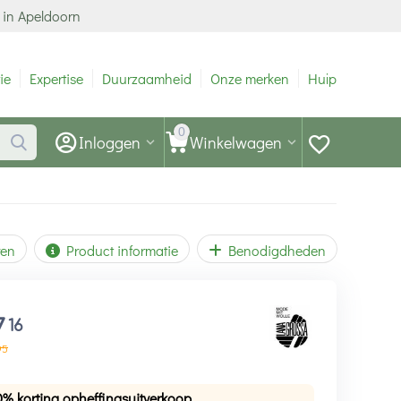
 in Apeldoorn
ie
Expertise
Duurzaamheid
Onze merken
Hulp
0
Inloggen
Winkelwagen
ren
Product informatie
Benodigdheden
7
16
95
0% korting opheffingsuitverkoop