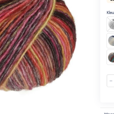
Kle
−