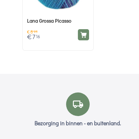
Lana Grossa Picasso
€
8
95
€
7
16
Bezorging in binnen - en buitenland.