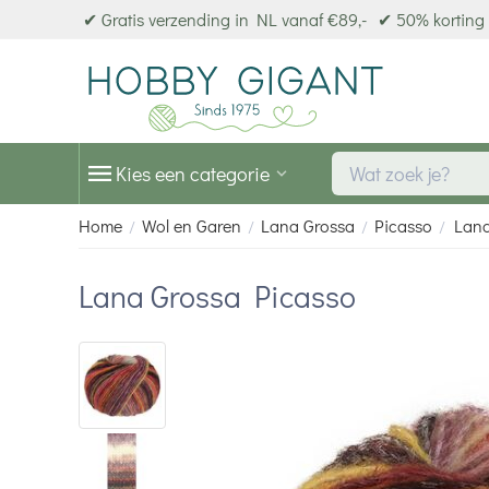
✔ Gratis verzending in NL vanaf €89,-
✔ 50% korting 
Kies een categorie
Home
Wol en Garen
Lana Grossa
Picasso
Lana
/
/
/
/
Lana Grossa Picasso