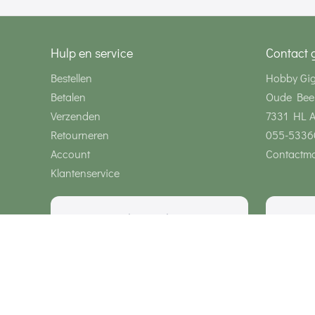
Hulp en service
Contact 
Bestellen
Hobby Gi
Betalen
Oude Bee
Verzenden
7331 HL 
Retourneren
055-5336
Account
Contactmo
Klantenservice
Wij zijn bereikbaar via