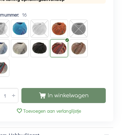
urnummer:
16
+
In winkelwagen
Toevoegen aan verlanglijstje