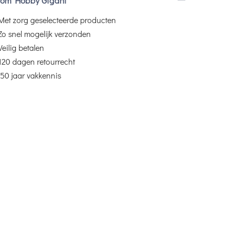
om Hobby Gigant
Met zorg geselecteerde producten
Zo snel mogelijk verzonden
Veilig betalen
120 dagen retourrecht
50 jaar vakkennis