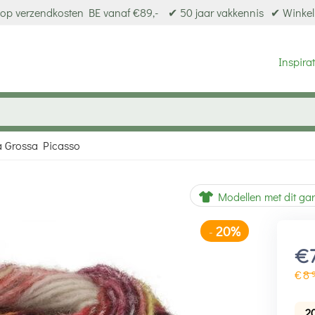
op verzendkosten BE vanaf €89,-
✔ 50 jaar vakkennis
✔ Winkel
Inspirat
 Grossa Picasso
20%
-
Modellen met dit ga
€
€
8
2