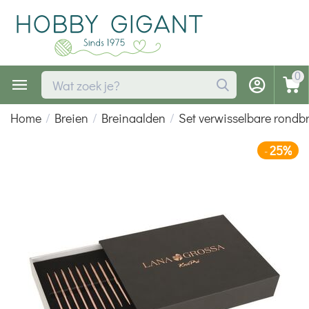
0
Home
/
Breien
/
Breinaalden
/
Set verwisselbare rondb
25%
-