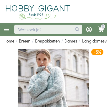
0
Home
/
Breien
/
Breipakketten
/
Dames
/
Lang damesve
5%
-