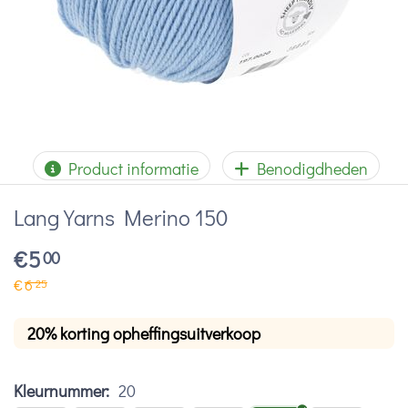
Product informatie
Benodigdheden
Lang Yarns Merino 150
€
5
00
€
6
25
20% korting opheffingsuitverkoop
Kleurnummer:
20