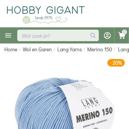
0
Home
/
Wol en Garen
/
Lang Yarns
/
Merino 150
/
Lang
20%
-