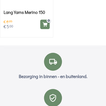
Lang Yarns Merino 150
€
6
25
€
5
00
Bezorging in binnen - en buitenland.