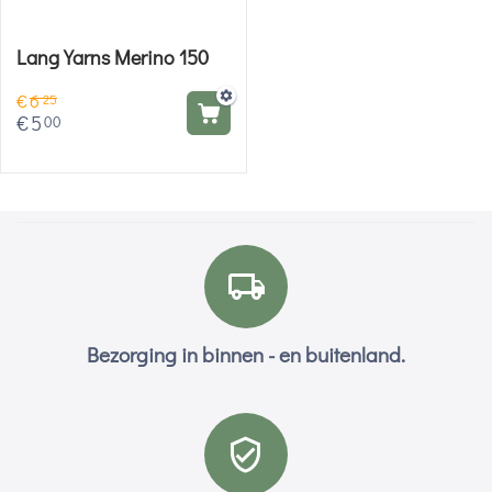
Lang Yarns Merino 150
€
6
25
€
5
00
Bezorging in binnen - en buitenland.