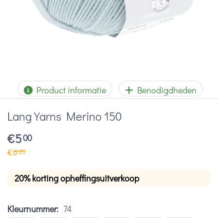
Product informatie
Benodigdheden
Lang Yarns Merino 150
€
5
00
€
6
25
20% korting opheffingsuitverkoop
Kleurnummer:
74