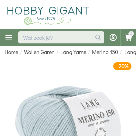
0
Home
/
Wol en Garen
/
Lang Yarns
/
Merino 150
/
Lang
20%
-