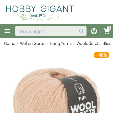
0
Home
/
Wol en Garen
/
Lang Yarns
/
Wooladdicts Bliss
40%
-