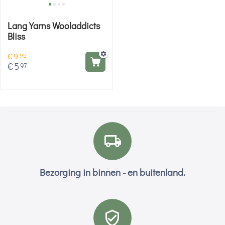
Lang Yarns Wooladdicts
Bliss
€
9
95
€
5
97
Bezorging in binnen - en buitenland.