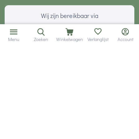
Wij zijn bereikbaar via
Menu
Zoeken
Winkelwagen
Verlanglijst
Account
Volg ons via social media
Onze klanten geven ons een
Veilig betalen met
© 2001 - 2026 Hobby Gigant.