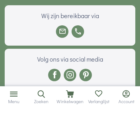
Wij zijn bereikbaar via
Volg ons via social media
Onze klanten geven ons een
Menu
Zoeken
Winkelwagen
Verlanglijst
Account
Veilig betalen met
© 2001 - 2026 Hobby Gigant.