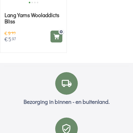
Lang Yarns Wooladdicts
Bliss
€
9
95
€
5
97
Bezorging in binnen - en buitenland.