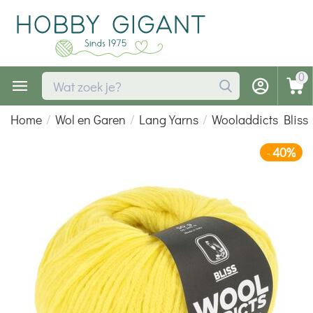
0
Home
/
Wol en Garen
/
Lang Yarns
/
Wooladdicts Bliss
40%
-