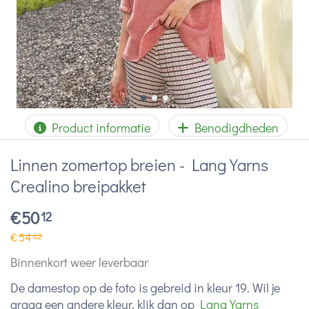
Product informatie
Benodigdheden
Linnen zomertop breien - Lang Yarns
Crealino breipakket
€
50
12
€
54
62
Binnenkort weer leverbaar
De damestop op de foto is gebreid in kleur 19. Wil je
graag een andere kleur, klik dan op
Lang Yarns