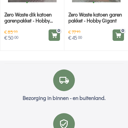
Zero Waste dik katoen
Zero Waste katoen garen
garenpakket - Hobby
pakket - Hobby Gigant
Gigant
€
85
€
77
55
95
€
50
€
45
00
00
Bezorging in binnen - en buitenland.