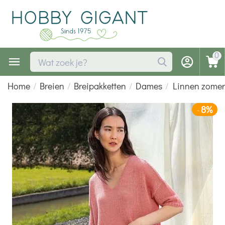
0
Home
/
Breien
/
Breipakketten
/
Dames
/
Linnen zomert
8%
-