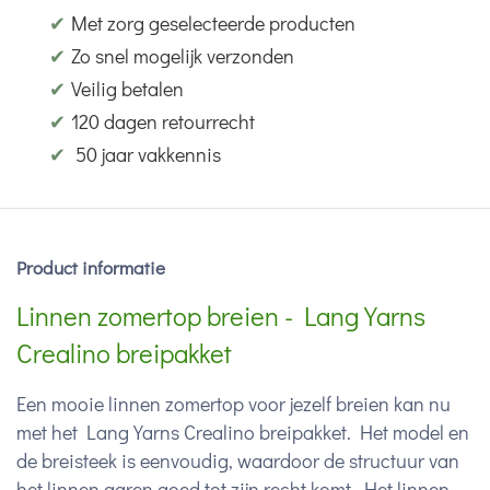
✔
Met zorg geselecteerde producten
✔
Zo snel mogelijk verzonden
✔
Veilig betalen
✔
120 dagen retourrecht
✔
50 jaar vakkennis
Product informatie
Linnen zomertop breien - Lang Yarns
Crealino breipakket
Een mooie linnen zomertop voor jezelf breien kan nu
met het Lang Yarns Crealino breipakket. Het model en
de breisteek is eenvoudig, waardoor de structuur van
het linnen garen goed tot zijn recht komt. Het linnen