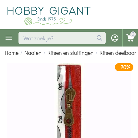
0
Home
/
Naaien
/
Ritsen en sluitingen
/
Ritsen deelbaar
20%
-