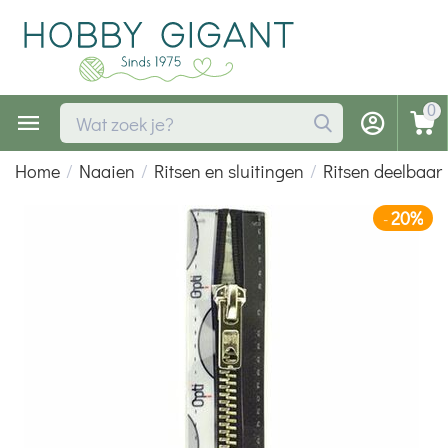
0
Home
/
Naaien
/
Ritsen en sluitingen
/
Ritsen deelbaar
20%
-