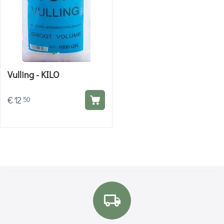
Vulling - KILO
€
12
50