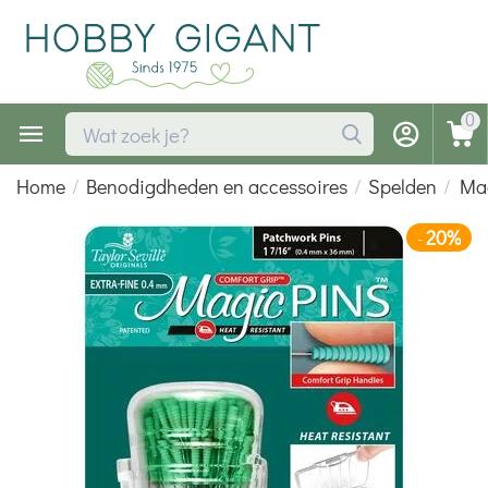
0
Home
/
Benodigdheden en accessoires
/
Spelden
/
Mag
20%
-