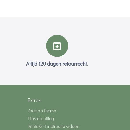
Altijd 120 dagen retourrecht.
Extra's
Zoek op thema
Tips en uitleg
PetiteKnit instructie video's