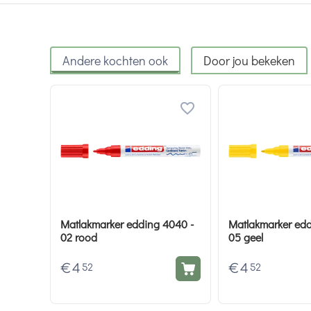
Andere kochten ook
Door jou bekeken
Matlakmarker edding 4040 -
Matlakmarker edd
02 rood
05 geel
€
4
€
4
52
52