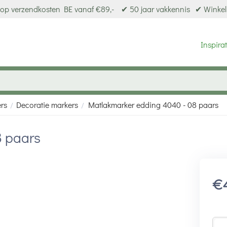
op verzendkosten BE vanaf €89,-
✔ 50 jaar vakkennis
✔ Winkel
Inspirat
ers
Decoratie markers
Matlakmarker edding 4040 - 08 paars
/
/
8 paars
€