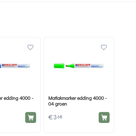
r edding 4000 -
Matlakmarker edding 4000 -
04 groen
€
3
68