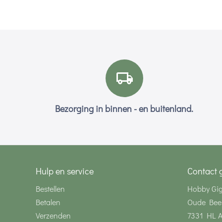
Bezorging in binnen - en buitenland.
Hulp en service
Contact 
Bestellen
Hobby Gi
Betalen
Oude Bee
Verzenden
7331 HL 