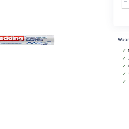
−
Waar
✔
✔
✔
✔
✔