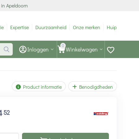
 in Apeldoorn
ie
Expertise
Duurzaamheid
Onze merken
Hulp
0
Inloggen
Winkelwagen
Product informatie
Benodigdheden
4
52