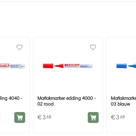
ing 4040 -
Matlakmarker edding 4000 -
Matlakmarke
02 rood
03 blauw
€
3
€
3
68
68