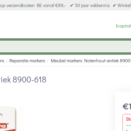
op verzendkosten BE vanaf €89,-
✔ 50 jaar vakkennis
✔ Winkel
Inspirat
ers
Reparatie markers
Meubel markers Notenhout-antiek 8900
/
/
iek 8900-618
€
St
Hoe