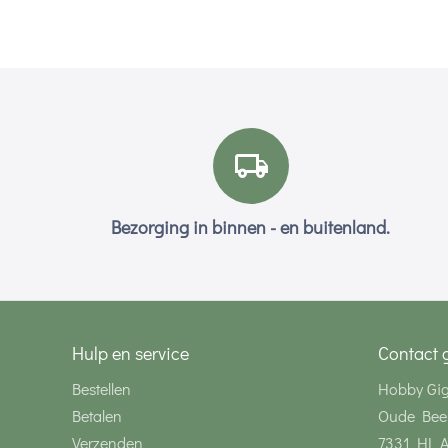
Bezorging in binnen - en buitenland.
Hulp en service
Contact 
Bestellen
Hobby Gi
Betalen
Oude Bee
Verzenden
7331 HL 