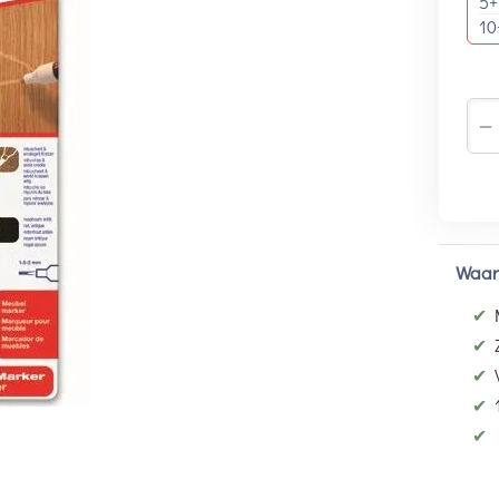
5+
10
−
Waar
✔
✔
✔
✔
✔