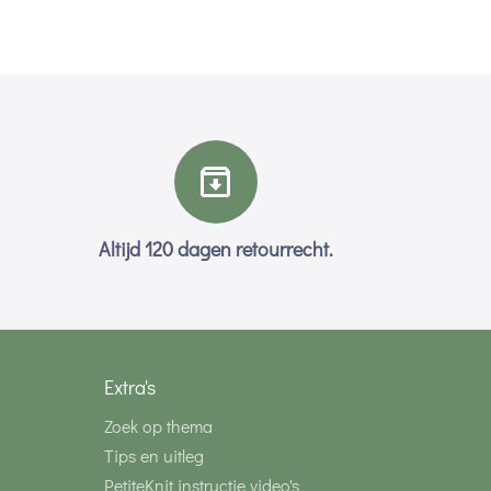
Altijd 120 dagen retourrecht.
Extra's
Zoek op thema
Tips en uitleg
PetiteKnit instructie video's