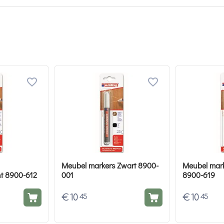
Meubel markers Zwart 8900-
Meubel mar
t 8900-612
001
8900-619
€
10
€
10
45
45