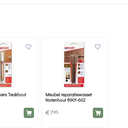
kers Teakhout
Meubel reparatiewasset
Notenhout 8901-602
€
7
85