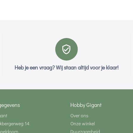
Heb je een vraag? Wij staan altijd voor je klaar!
gegevens
Hobby Gigant
gant
Over ons
kbergerweg 14
Onze winkel
Apeldoorn
Duurzaamheid