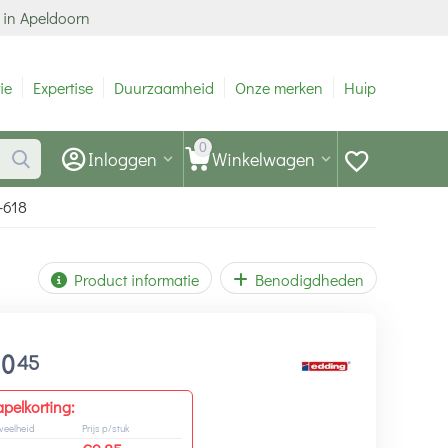
 in Apeldoorn
ie
Expertise
Duurzaamheid
Onze merken
Hulp
0
Inloggen
Winkelwagen
-618
Product informatie
Benodigdheden
10
45
apelkorting:
veelheid
Prijs p/stuk