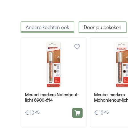
Andere kochten ook
Door jou bekeken
Meubel markers Notenhout-
Meubel markers
licht 8900-614
Mahoniehout-lich
€
10
€
10
45
45