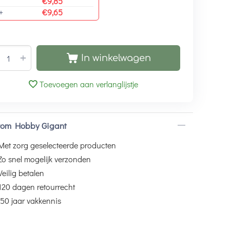
€
9,85
+
€
9,65
+
In winkelwagen
Toevoegen aan verlanglijstje
om Hobby Gigant
Met zorg geselecteerde producten
Zo snel mogelijk verzonden
Veilig betalen
120 dagen retourrecht
50 jaar vakkennis