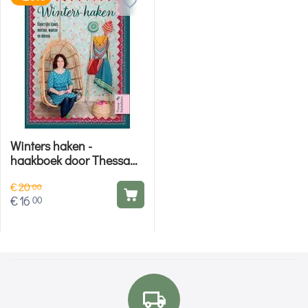
Winters haken -
haakboek door Thessa
Kockelkorn
€
20
00
€
16
00