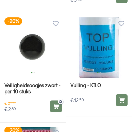
20%
-
Veiligheidsoogjes zwart -
Vulling - KILO
per 10 stuks
€
12
50
€
3
50
€
2
80
20%
-