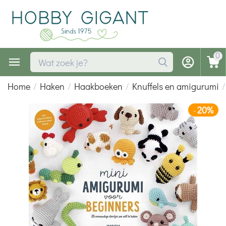
0
Home
/
Haken
/
Haakboeken
/
Knuffels en amigurumi
/
20%
-