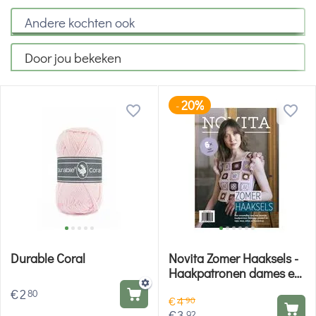
Andere kochten ook
Door jou bekeken
20%
-
Durable Coral
Novita Zomer Haaksels -
Haakpatronen dames en
accessoires
€
2
80
€
4
90
€
3
92