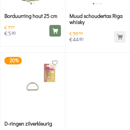
Borduurring hout 25 cm
Muud schoudertas Riga
whisky
€
7
25
€
5
80
€
56
00
€
44
80
20%
-
D-ringen zilverkleurig