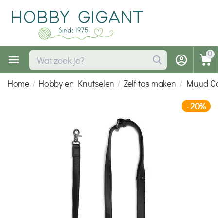
0
Home
/
Hobby en Knutselen
/
Zelf tas maken
/
Muud Ca
20%
-