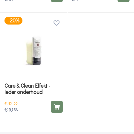
20%
-
Care & Clean Effekt -
leder onderhoud
€
12
50
€
10
00