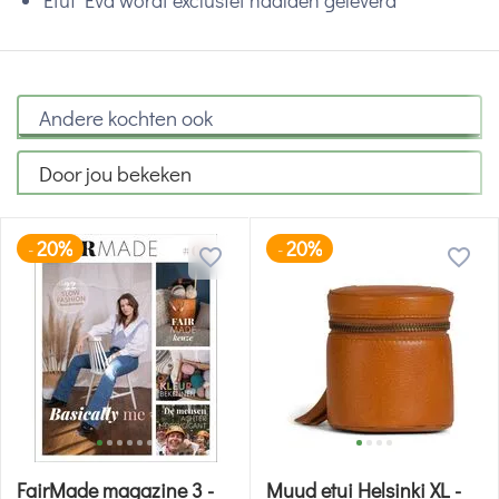
Etui Eva wordt exclusief naalden geleverd
Andere kochten ook
Door jou bekeken
20%
20%
-
-
FairMade magazine 3 -
Muud etui Helsinki XL -