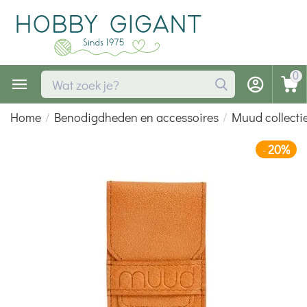
0
Home
/
Benodigdheden en accessoires
/
Muud collecti
20%
-