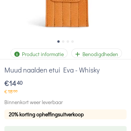
Product informatie
Benodigdheden
Muud naalden etui Eva - Whisky
€
14
40
€
18
00
Binnenkort weer leverbaar
20% korting opheffingsuitverkoop