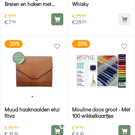
Breien en haken met
Whisky
Hobby Gigant
€
9
€
35
95
00
€
7
€
28
96
00
20%
20%
-
-
Muud haaknaalden etui
Mouline doos groot - Met
Riva
100 wikkelkaartjes
€
39
€
5
95
50
€
31
€
4
96
40