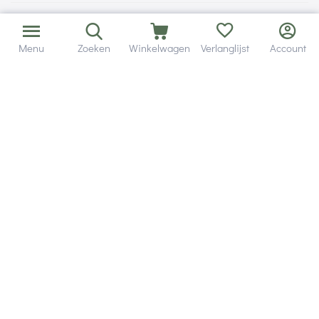
Menu
Zoeken
Winkelwagen
Verlanglijst
Account
Bezorging in binnen - en buitenland.
Heb je een vraag? Wij staan altijd voor je klaar!
Altijd 120 dagen retourrecht.