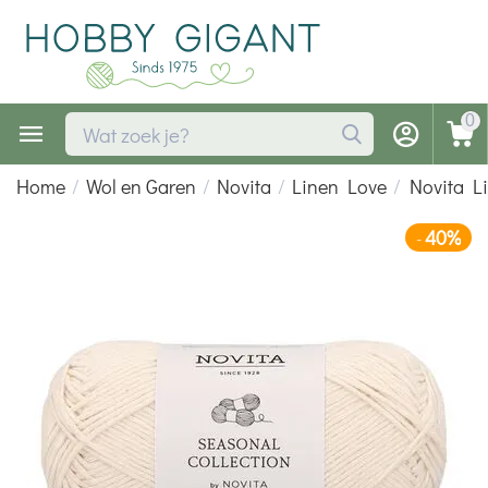
0
Home
/
Wol en Garen
/
Novita
/
Linen Love
/
Novita L
40%
-