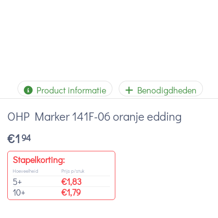
Product informatie
Benodigdheden
OHP Marker 141F-06 oranje edding
€
1
94
Stapelkorting:
Hoeveelheid
Prijs p/stuk
5+
€
1,83
10+
€
1,79