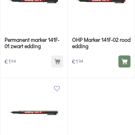
Permanent marker 141F-
OHP Marker 141F-02 rood
01 zwart edding
edding
€
1
€
1
94
94