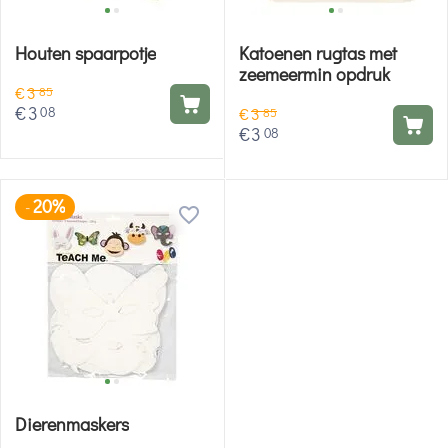
Houten spaarpotje
Katoenen rugtas met
zeemeermin opdruk
€
3
85
€
3
08
€
3
85
€
3
08
20%
-
Dierenmaskers