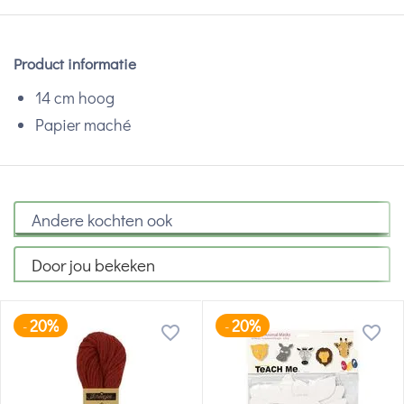
Product informatie
14 cm hoog
Papier maché
Andere kochten ook
Door jou bekeken
20%
20%
-
-