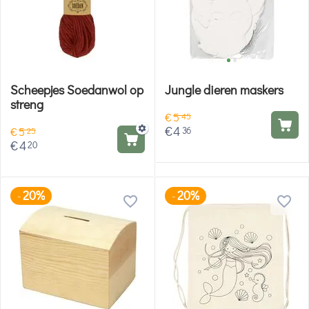
Scheepjes Soedanwol op
Jungle dieren maskers
streng
€
5
45
€
4
36
€
5
25
€
4
20
20%
20%
-
-