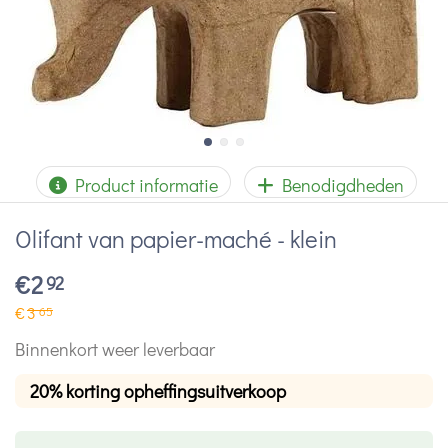
Product informatie
Benodigdheden
Olifant van papier-maché - klein
€
2
92
€
3
65
Binnenkort weer leverbaar
20% korting opheffingsuitverkoop