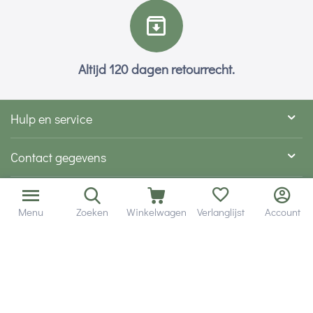
Altijd 120 dagen retourrecht.
Hulp en service
Contact gegevens
Hobby Gigant
Menu
Zoeken
Winkelwagen
Verlanglijst
Account
Extra's
Wij zijn bereikbaar via