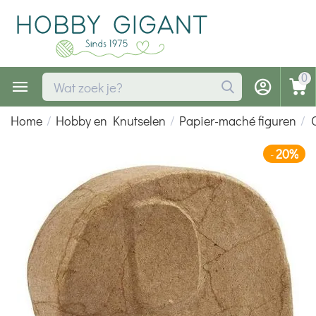
0
Home
/
Hobby en Knutselen
/
Papier-maché figuren
/
20%
-