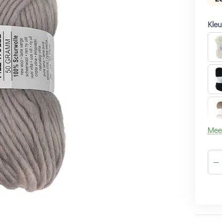
Kle
Mee
−