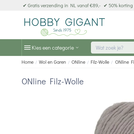
✔ Gratis verzending in NL vanaf €89,-
✔ 50% korting 
Kies een categorie
Home
Wol en Garen
ONline
Filz-Wolle
ONline Fi
/
/
/
/
ONline Filz-Wolle