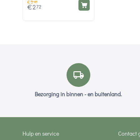
€
3
40
€
2
72
Bezorging in binnen - en buitenland.
Hulp en service
Contact 