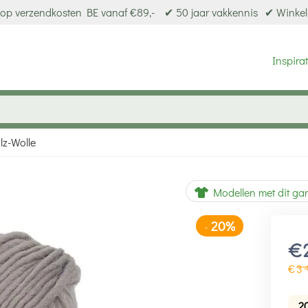
op verzendkosten BE vanaf €89,-
✔ 50 jaar vakkennis
✔ Winkel
Inspirat
lz-Wolle
20%
-
Modellen met dit ga
€
€
3
2