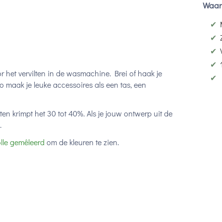
Waar
✔
✔
✔
✔
or het vervilten in de wasmachine. Brei of haak je
✔
o maak je leuke accessoires als een tas, een
lten krimpt het 30 tot 40%. Als je jouw ontwerp uit de
.
lle gemêleerd
om de kleuren te zien.