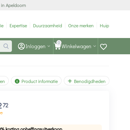
 in Apeldoorn
ie
Expertise
Duurzaamheid
Onze merken
Hulp
0
Inloggen
Winkelwagen
ren
Product informatie
Benodigdheden
2
72
40
0% korting opheffingsuitverkoop