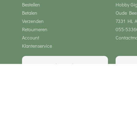
Bestellen
Hobby Gi
Betalen
Oude Bee
Verzenden
7331 HL 
Retourneren
055-5336
Account
Contactmo
Klantenservice
Wij zijn bereikbaar via
Onze klanten geven ons een