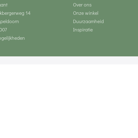
gant
Over ons
kbergerweg 14
Onze winkel
Apeldoorn
Duurzaamheid
007
Inspiratie
gelijkheden
Volg ons via social 