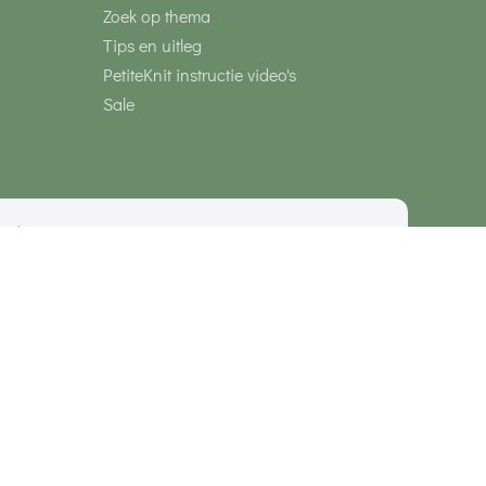
Zoek op thema
Tips en uitleg
PetiteKnit instructie video's
Sale
media
Veilig betalen met