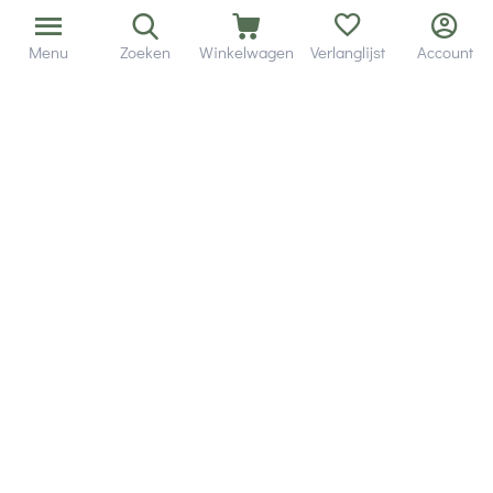
Menu
Zoeken
Winkelwagen
Verlanglijst
Account
Bezorging in binnen - en buitenland.
Heb je een vraag? Wij staan altijd voor je klaar!
Altijd 120 dagen retourrecht.