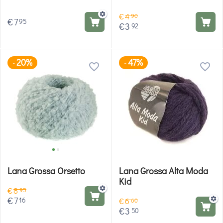
€
4
90
€
7
95
€
3
92
20%
47%
-
-
Lana Grossa Orsetto
Lana Grossa Alta Moda
Kid
€
8
95
€
7
16
€
6
60
€
3
50