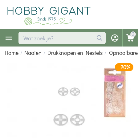
0
Home
/
Naaien
/
Drukknopen en Nestels
/
Opnaaibare 
20%
-