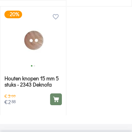
20%
-
Houten knopen 15 mm 5
stuks - 2343 Deknofa
€
3
60
€
2
88