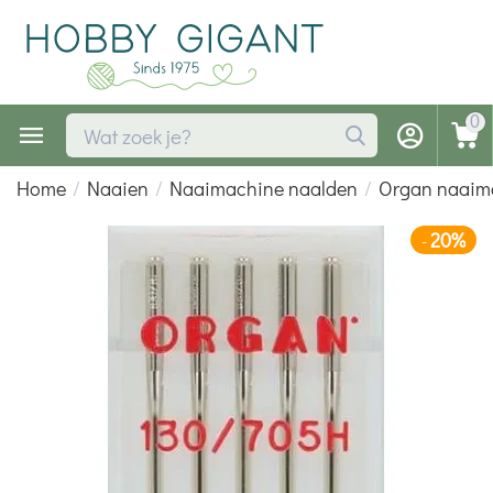
0
Home
/
Naaien
/
Naaimachine naalden
/
Organ naaim
20%
-