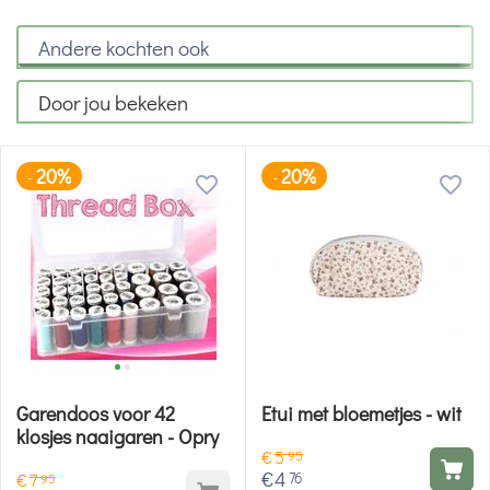
Andere kochten ook
Door jou bekeken
20%
20%
-
-
Garendoos voor 42
Etui met bloemetjes - wit
klosjes naaigaren - Opry
€
5
95
€
4
76
€
7
95