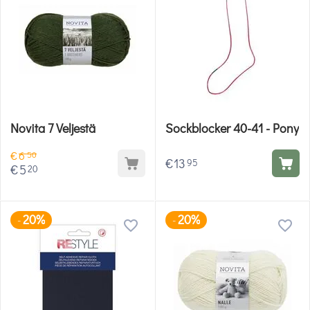
Novita 7 Veljestä
Sockblocker 40-41 - Pony
€
6
50
€
13
95
€
5
20
20%
20%
-
-