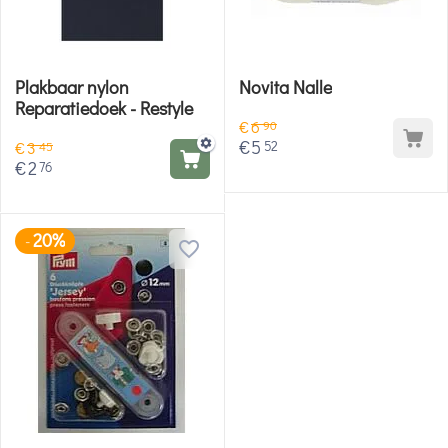
Plakbaar nylon
Novita Nalle
Reparatiedoek - Restyle
€
6
90
€
5
52
€
3
45
€
2
76
20%
-