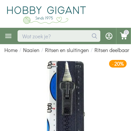
0
Home
/
Naaien
/
Ritsen en sluitingen
/
Ritsen deelbaar
20%
-