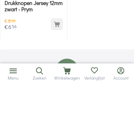
Drukknopen Jersey 12mm
zwart - Prym
€
8
20
€
6
56
Menu
Zoeken
Winkelwagen
Verlanglijst
Account
Bezorging in binnen - en buitenland.