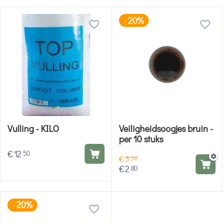
20%
-
Vulling - KILO
Veiligheidsoogjes bruin -
per 10 stuks
€
12
50
€
3
50
€
2
80
20%
-