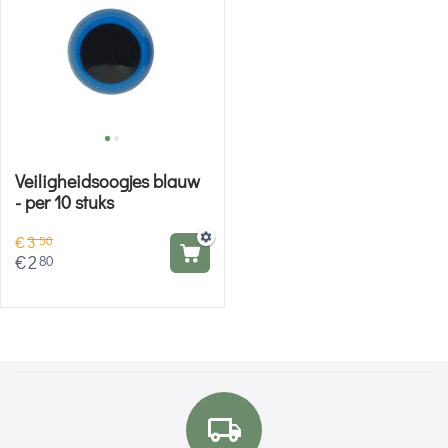
Veiligheidsoogjes blauw
- per 10 stuks
€
3
50
€
2
80