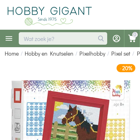
0
Home
/
Hobby en Knutselen
/
Pixelhobby
/
Pixel set
/
P
20%
-