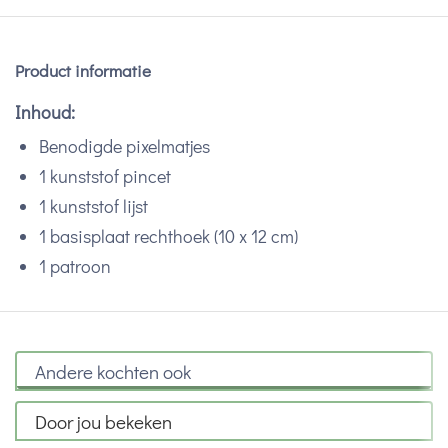
Product informatie
Inhoud:
Benodigde pixelmatjes
1‭ ‬kunststof pincet
1‭ ‬kunststof lijst
1‭ ‬basisplaat rechthoek‭ (‬10‭ ‬x 12‭ ‬cm‭)
‬1‭ ‬patroon
Andere kochten ook
Door jou bekeken