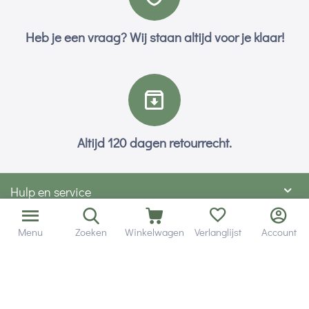
Heb je een vraag? Wij staan altijd voor je klaar!
Altijd 120 dagen retourrecht.
Hulp en service
Contact gegevens
Menu
Zoeken
Winkelwagen
Verlanglijst
Account
Hobby Gigant
Extra's