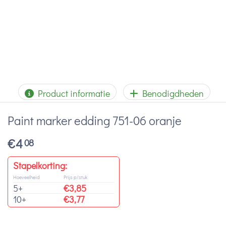
Product informatie
Benodigdheden
Paint marker edding 751-06 oranje
€
4
08
Stapelkorting:
Hoeveelheid
Prijs p/stuk
5+
€
3,85
10+
€
3,77