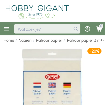
0
Home
/
Naaien
/
Patroonpapier
/
Patroonpapier 3 m² 
20%
-