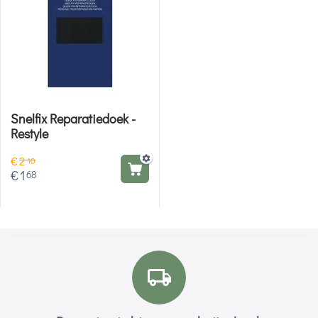
Snelfix Reparatiedoek -
Restyle
€
2
10
€
1
68