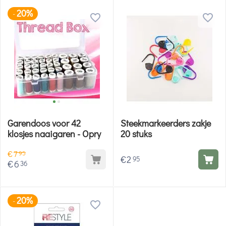
20%
-
Garendoos voor 42
Steekmarkeerders zakje
klosjes naaigaren - Opry
20 stuks
€
7
95
€
2
95
€
6
36
20%
-