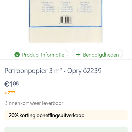
Product informatie
Benodigdheden
Patroonpapier 3 m² - Opry 62239
€
1
88
€
2
35
Binnenkort weer leverbaar
20% korting opheffingsuitverkoop