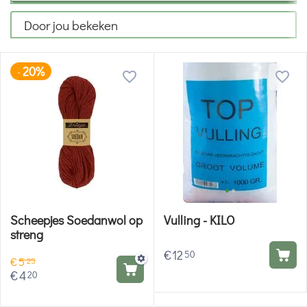
Door jou bekeken
20%
-
Scheepjes Soedanwol op
Vulling - KILO
streng
€
12
50
€
5
25
€
4
20