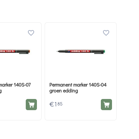
arker 140S-07
Permanent marker 140S-04
g
groen edding
€
1
85