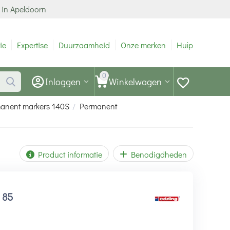
 in Apeldoorn
ie
Expertise
Duurzaamheid
Onze merken
Hulp
0
Inloggen
Winkelwagen
anent markers 140S
Permanent
/
Product informatie
Benodigdheden
1
85