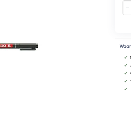
−
Waar
✔
✔
✔
✔
✔