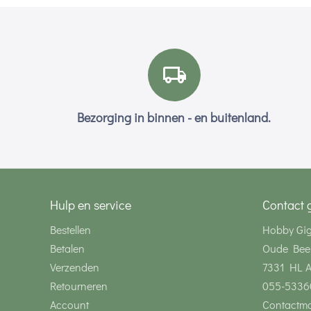
Bezorging in binnen - en buitenland.
Hulp en service
Contact 
Bestellen
Hobby Gi
Betalen
Oude Bee
Verzenden
7331 HL 
Retourneren
055-5336
Account
Contactmo