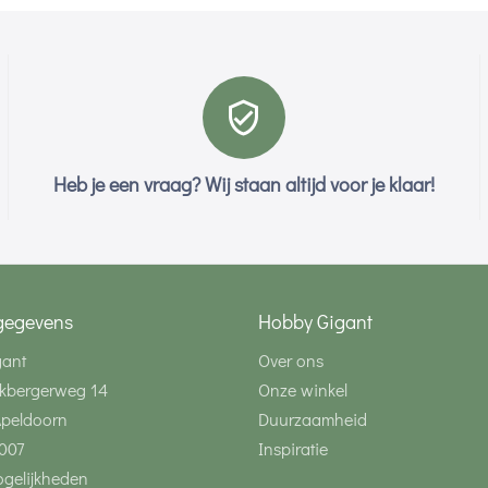
Heb je een vraag? Wij staan altijd voor je klaar!
gegevens
Hobby Gigant
gant
Over ons
kbergerweg 14
Onze winkel
Apeldoorn
Duurzaamheid
007
Inspiratie
gelijkheden