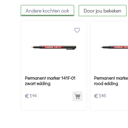
Andere kochten ook
Door jou bekeken
Permanent marker 141F-01
Permanent marke
zwart edding
rood edding
€
1
€
1
94
85