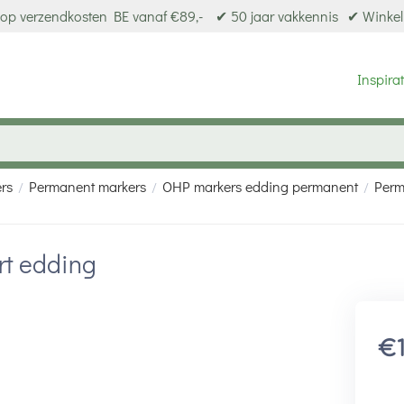
op verzendkosten BE vanaf €89,-
✔ 50 jaar vakkennis
✔ Winkel
Inspirat
ers
Permanent markers
OHP markers edding permanent
Perm
/
/
/
rt edding
€