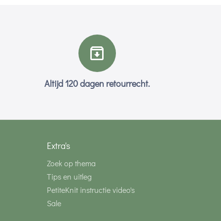
Altijd 120 dagen retourrecht.
Extra's
Zoek op thema
Tips en uitleg
PetiteKnit instructie video's
Sale