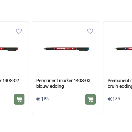
r 140S-02
Permanent marker 140S-03
Permanent m
blauw edding
bruin eddin
€
1
€
1
85
85